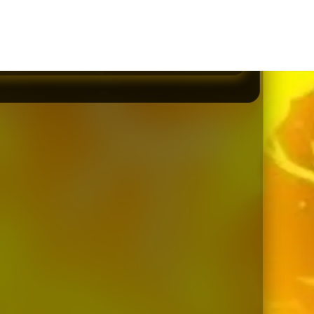
hami struktur tampilan grafis, memberikan
n tidak sekadar mengandalkan keberuntungan